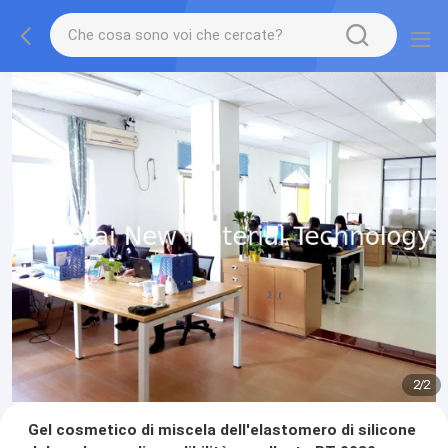
2
/
2
Gel cosmetico di miscela dell'elastomero di silicone