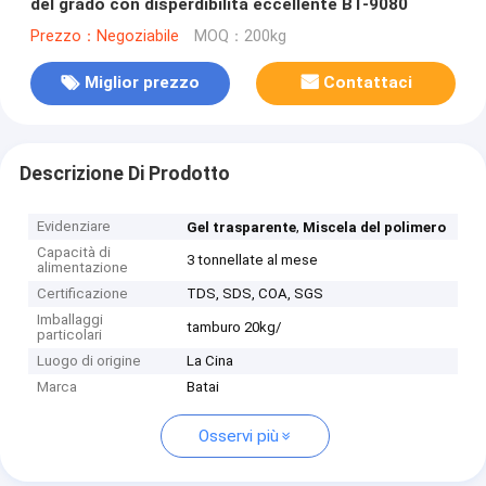
del grado con disperdibilità eccellente BT-9080
Prezzo：Negoziabile
MOQ：200kg
Miglior prezzo
Contattaci
Descrizione Di Prodotto
Evidenziare
,
Gel trasparente
Miscela del polimero
Capacità di
3 tonnellate al mese
alimentazione
Certificazione
TDS, SDS, COA, SGS
Imballaggi
tamburo 20kg/
particolari
Luogo di origine
La Cina
Marca
Batai
Osservi più