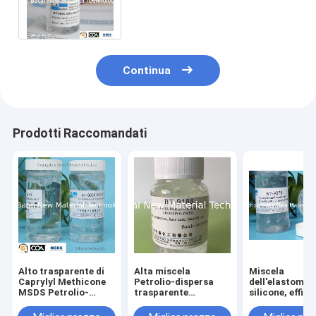
grado con disperdibilità
eccellente BT-9080
Continua
Prodotti Raccomandati
Alto trasparente di
Alta miscela
Miscela
Caprylyl Methicone
Petrolio-dispersa
dell'elastomer
MSDS Petrolio-
trasparente
silicone, effic
disperso ha
dell'elastomero di
BT-9078 della 
applicato in pratica
silicone applicata
della copertur